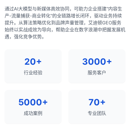
排名目标
：SEO的主要目标是提高网站在相关关键
6. 优化视频和多媒体内容
监控内容使用
：监控聚合网站如何使用你的内容，
的价值和潜力分配SEO资源。核心页面（如首页、产
创建XML网站地图，列出网站上的所有重要页面。
总结来说，网站有排名但流量很少可能是由多种因素
名下（如blog.example.com）。
总结来说，结构化数据是SEO的重要组成部分，它帮
遵循最佳实践
：
词的SERPs中的排名。
确保它们遵守版权规定并正确归因。
通过AI大模型与新媒体高效协同，可助力企业搭建"内容生
品页面、热门内容页面）应该进行全面优化，而次要
避免链式重定向（A → B → C），尽量直接重定向
使用自适应视频播放器，确保视频在所有设备上都
引起的，包括排名位置不佳、搜索量低、标题和描述
在Google Search Console和其他搜索引擎工具中
助搜索引擎更好地理解页面内容，并可能使搜索结果
只标记页面上实际存在的内容。
总结和建议：
产-流量捕获-商业转化"的全链路增长闭环，驱动业务持续
页面（如联系页面、隐私政策页面）只需要基本的优
（A → C）。
考虑合作
点击率
：SERPs中的位置和展示方式直接影响点击
：与聚合网站建立合作关系，确保你的内
能正常播放。
不够吸引人、缺乏丰富片段、搜索意图不匹配等。通
提交网站地图。
显示丰富片段，提高点击率和转化率。正确实施结构
确保数据准确且与页面内容一致。
提升。从算法策略优化到品牌声量管理，艾迪顿GEO服务
化。所有页面都应该进行基本的技术SEO和用户体验
容以有利的方式呈现并正确归因。
率。
过系统地分析这些因素并采取相应的优化措施，可以
对于大多数网站，
在网站迁移后，保持301重定向至少1年，以确保搜
子目录通常是更好的SEO选择
，
化数据可以为网站带来明显的竞争优势，特别是在竞
考虑使用缩略图代替自动播放视频，减少带宽使
考虑为不同类型的内容创建专用的网站地图（如文
始终以实战成效为导向，帮助企业在数字浪潮中把握发展机
优化，以确保网站的整体健康和性能。
避免使用误导性或不准确的标记。
有效提高有机流量。重要的是不仅要关注排名，还要
因为它们可以共享主域名的权威性，集中链接
索引擎有足够的时间更新索引。
争激烈的行业。
用。
章、产品、图片等）。
可见度
：在SERPs中占据多个位置（如有机结果、
总结来说，聚合网站在Google上的表现有时优于原始
遇，强化竞争优势。
关注点击率和用户体验，以最大限度地发挥SEO的价
equity，并简化网站管理。
测试和验证
：
知识面板、图片结果等）可以提高品牌可见度。
提供视频控件，允许用户控制播放体验。
定期更新网站地图，反映网站内容的变化。
来源，主要是因为它们提供了更好的用户体验、更强
更新内部链接，指向新URL，而不是依赖重定向。
值。
使用Google的结构化数据测试工具验证标记。
的权威性、更好的内容组织和更多的资源投入。对于
只有在内容差异很大、针对不同的目标受众、代表
用户体验
：SERPs的结构和内容直接影响用户体验
监控重定向状态，确保它们正常工作。
7. 避免使用弹出窗口和插页式广告
6. 使用规范化标签处理重复内容
原始内容创作者来说，应对这一挑战的最佳策略是专
不同的品牌或有特殊的技术需求时，才考虑使用子
在Google Search Console中监控结构化数据
和转化率。
20+
3000+
在Google Search Console中提交地址更改，通知
弹出窗口和插页式广告在移动设备上可能会严重影
使用canonical标签指定页面的首选版本，处理重
注于创建独特价值、改善用户体验、加强品牌建设和
域名。
报告。
竞争分析
：分析SERPs可以帮助了解竞争对手的策
搜索引擎网站已迁移。
响用户体验。
复内容问题。
建立权威性。虽然聚合网站可能在某些情况下表现更
无论选择哪种方式，都应确保：
略和表现。
行业经验
服务客户
总结来说，丰富片段是增强搜索结果的有效方式，可
好，但高质量的原创内容仍然是长期SEO成功的基
如果必须使用弹出窗口，请确保它们易于关闭，并
确保每个页面只有一个规范URL，避免规范标签
301重定向与其他重定向类型的区别：
内容高质量且与目标受众相关。
以提高点击率、提供更多信息并增加搜索可见性。通
础。
如何优化SERPs表现：
且不会覆盖主要内容。
链。
过正确实施结构化数据，网站所有者可以为用户提供
302重定向
网站结构清晰且易于导航。
：临时重定向，告诉搜索引擎资源只是
正确处理HTTP/HTTPS和www/non-www版本的
优化有机搜索排名，争取前10位的位置。
更好的搜索体验，同时获得潜在的SEO优势。虽然丰
暂时移动，不应将链接权益转移到新URL。
8. 测试和监控移动端性能
实施了良好的内部链接策略。
URL。
5000+
70+
富片段不直接影响排名，但它们可以显著提高搜索结
实施结构化数据，获取丰富片段。
307重定向
技术SEO基础扎实（如页面速度、移动友好性
：与302类似，但要求客户端保持请求
使用Google的Mobile-Friendly Test工具测试网站
果的吸引力和实用性。
7. 优化404页面
方法不变。
等）。
的移动友好性。
优化内容以获取特色摘要。
成功案例
专业团队
使用PageSpeed Insights和Core Web Vitals评估
创建自定义404页面，提供有用的信息和导航选
308重定向
：与301类似，但要求客户端保持请求
优化标题标签和元描述，提高点击率。
最终，子域名与子目录的选择应该基于对业务需求、
和监控页面性能。
项。
方法不变。
内容组织和SEO影响的综合评估。在大多数情况下，