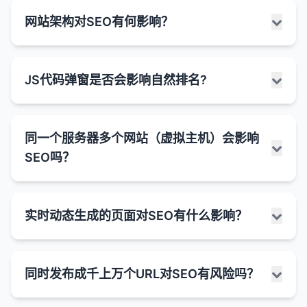
被低估的SEO策略：
词上获得排名。但这并不意味着每个额外的收录页
Core Web Vitals（核心网页指标）是Google在
可能被视为低质量
：极端单薄的内容可能被搜索引
指示Google不要索引该页面。
内容相关性
：内容必须与用户的搜索意图和关键词
网站架构对SEO有何影响？
面都会直接提高排名。
2020年推出的一组用户体验相关的指标，旨在衡量网
擎视为低质量或"稀薄"的内容。
1. 内部链接优化
页面不可访问
：页面可能返回错误状态码（如
高度相关。
页的加载速度、交互性和视觉稳定性。自2021年5月
404、500等）。
内容质量是关键
：收录量的质量比数量更重要。一
合理的内部链接结构可以帮助搜索引擎更好地理解
哪些页面可能自然地内容较少：
内容结构
：良好的内容结构（如标题层级、列表、
起，Core Web Vitals正式成为Google搜索排名的重
个拥有100个高质量、相关页面的网站可能比一个
重定向问题
：页面可能被错误地重定向到另一个页
网站架构和页面重要性。
网站架构是指网站的组织结构和页面之间的关系，它
段落分隔）比单纯的字数更重要。
要因素。
联系页面
：主要包含联系信息，不需要大量文本。
JS代码弹窗是否会影响自然排名?
拥有1000个低质量页面的网站获得更好的整体排
面。
对SEO有深远的影响。一个良好的网站架构可以帮助
内部链接可以分配页面权重，提高重要页面的排名
用户体验
：冗长、杂乱的内容可能会导致用户体验
名。
产品页面
：特别是以图片为主的产品（如服装、家
Core Web Vitals包含三个关键指标：
搜索引擎更有效地爬行和索引网站内容，同时也能改
网站迁移
：网站迁移过程中可能出现问题，导致页
潜力。
下降，增加跳出率。
具等）。
善用户体验。
面暂时无法访问。
关键词覆盖
：更多的收录页面可以让网站覆盖更多
良好的内部链接可以改善用户体验，增加页面浏览
LCP (Largest Contentful Paint)
：最大内容绘
JavaScript代码弹窗（如订阅表单、通知、Cookie同
搜索意图
：不同的搜索意图需要不同长度的内容。
的关键词，特别是长尾关键词，从而获得更多的有
登录/注册页面
：主要功能是表单，文本内容有
JavaScript 渲染问题
：如果页面内容主要通过
同一个服务器多个网站（虚拟主机）会影响
量和停留时间。
制，衡量页面加载速度。理想情况下，LCP应在
网站架构对SEO的主要影响：
意书等）是否会影响自然排名，取决于多种因素，包
例如，"如何煮鸡蛋"可能只需要简短的说明，
机流量。
限。
JavaScript加载，Google可能无法正确渲染和索
SEO吗？
2.5秒以内。
括弹窗的类型、大小、出现时机和用户体验。Google
而"SEO完整指南"则需要更详细的长篇内容。
2. 内容更新和刷新
1. 爬行效率
引内容。
网站权威性
：较大的网站（通常有更多的收录页
感谢页面
：用户完成操作后的确认页面。
一直强调用户体验的重要性，因此设计不当的弹窗可
FID (First Input Delay)
：首次输入延迟，衡量页
最佳实践：
更新现有内容比创建全新内容通常更具成本效益。
面）可能被视为更权威，这可能间接有助于提高排
清晰的网站架构帮助搜索引擎爬虫更有效地浏览网
能会对排名产生负面影响。
图片画廊
面交互性。理想情况下，FID应在100毫秒以内。
：以视觉内容为主的页面。
2. 内容问题
在同一个服务器或IP地址上托管多个网站（通常称为
名。
刷新过时的内容可以恢复或提高其排名。
站。
关注质量而非数量
：创建能够真正帮助用户解决问
实时动态生成的页面对SEO有什么影响？
弹窗可能影响排名的方式：
CLS (Cumulative Layout Shift)
：累积布局偏
内容质量低
：Google可能认为内容质量不高，缺
虚拟主机）是否会影响SEO，这是一个常见的问题。
如何处理"文字少"或"内容单薄"的问题：
添加新信息、数据或案例研究可以增加内容的深度
合理的内部链接结构确保爬虫能够发现和访问所有
内部链接结构
：良好的内部链接结构可以帮助搜索
题或获取信息的内容。
移，衡量页面的视觉稳定性。理想情况下，CLS应
乏原创性或价值。
总的来说，在大多数情况下，共享IP地址本身不会对
用户体验因素
：
和价值。
重要页面。
引擎发现和索引更多页面，同时也有助于分配页面
评估页面目的
：首先确定页面的主要目的和目标受
根据主题和意图调整长度
：为每个主题提供适当深
小于0.1。
SEO产生负面影响，特别是如果这些网站都是合法
重复内容
：页面内容可能与网站内部或其他网站的
权重，可能影响排名。
过于频繁或侵入性的弹窗可能导致用户体验下
实时动态生成的页面（如使用JavaScript框架构建的
众。
扁平化的网站架构（重要页面距离首页不超过3次
度的覆盖，而不是人为地增加字数。
3. 用户体验优化
的、高质量的网站。
内容重复。
同时发布成千上万个URL对SEO有风险吗？
Core Web Vitals对于SEO的重要性：
降。
单页应用SPA、AJAX加载内容或根据用户输入实时生
点击）有助于确保重要页面被频繁爬行。
添加有价值的内容
：在适当的情况下，添加更多有
为什么高收录量不一定带来高排名：
优化内容结构
：使用标题、小标题、列表、图表等
内容被修改
：页面内容可能被大幅修改，导致
页面加载速度、移动友好性和导航结构等用户体验
为什么共享IP地址通常不会影响SEO：
成的内容）对SEO的影响取决于多种因素，特别是内
这可能导致更高的跳出率和更短的停留时间，这
价值、相关的文本内容。
排名因素
：Core Web Vitals是Google官方确认的
元素使内容更易于阅读和理解。
2. 索引覆盖率
Google重新评估并决定不索引。