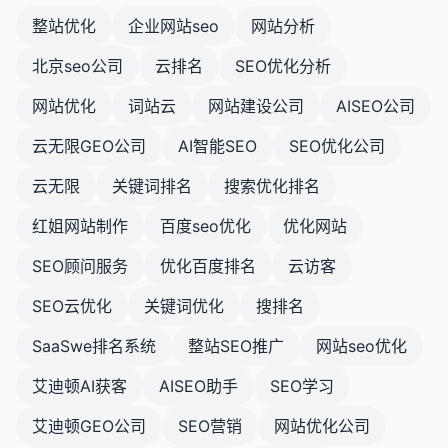
能轻松访问内容。
整站优化
企业网站seo
网站分析
优化移动端体验是一个持续的过程，需要定期测试、
使用清晰的视觉层次结构和导航线索，帮助用户理
监控和改进。通过关注响应式设计、页面速度、导
北京seo公司
云排名
SEO优化分析
解网站结构。
航、内容和互动元素，你可以为移动用户提供出色的
体验，同时改善SEO表现和转化率。
创建SEO友好的网站架构是一个需要平衡搜索引擎需
网站优化
词站云
网站建设公司
AISEO公司
求和用户体验的过程。通过实施上述原则，你可以创
云无限GEO公司
AI智能SEO
SEO优化公司
建一个既有利于搜索引擎爬行和索引，又能为用户提
供良好体验的网站架构，从而改善SEO表现和业务成
云无限
关键词排名
搜索优化排名
果。
红姐网站制作
百度seo优化
优化网站
SEO顾问服务
优化百度排名
云访客
SEO云优化
关键词优化
搜排名
SaaSwe排名系统
整站SEO推广
网站seo优化
艾迪顿AI获客
AISEO助手
SEO学习
艾迪顿GEO公司
SEO营销
网站优化公司