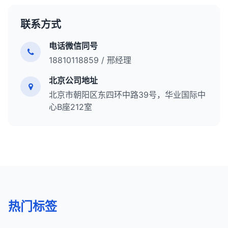
管理本地搜索存在，优化Google我的商家信息。
在实际移动设备上测试网站，而不仅仅依赖模拟
在404页面上添加搜索功能和重要页面的链接。
子目录提供了更好的SEO价值和更简单的管理，但在
元刷新
：通过HTML元标签实现的重定向，不如服
优化图片和视频，提高在多媒体结果中的可见度。
器。
特定情况下，子域名可能是更合适的选择。
监控并修复破损链接，减少404错误的发生。
联系方式
务器端重定向对SEO友好。
监控和管理知识面板信息。
定期监控移动端用户行为数据，如跳出率、停留时
总结来说，301重定向是一种重要的技术，用于在
8. 实施响应式设计
电话微信同号
间和转化率。
总结来说，SERPs是搜索引擎用户体验的核心，也是
URL更改时维护用户体验和保留SEO价值。正确使用
使用响应式设计确保网站在所有设备上都能提供良
18810118859 / 邢经理
SEO的主要战场。了解SERPs的结构和组成部分，以
301重定向可以确保网站迁移、URL结构更改或内容
9. 优化本地搜索体验
好的体验。
及如何优化网站在SERPs中的表现，对于提高有机流
合并不会对有机搜索流量产生负面影响。了解何时以
北京公司地址
对于本地企业，确保联系信息、营业时间时间和地
这对于移动优先索引尤为重要。
量和实现业务目标至关重要。随着搜索引擎算法的不
及如何使用301重定向是每个SEO专业人员必备的技
北京市朝阳区东四环中路39号，华业国际中
址在移动设备上清晰可见。
断发展，SERPs的结构也在不断演变，SEO专业人员
能。
9. 优化网站速度和性能
心B座212室
添加地图和方向功能，方便用户找到实体店。
需要持续关注这些变化并调整他们的策略。
优化页面加载速度，包括压缩图片、使用浏览器缓
优化Google我的商家列表，提高本地搜索可见
存、启用GZIP压缩等。
度。
确保网站架构不会导致不必要的重定向或额外的
10. 考虑渐进渐进式Web应用（PWA）
HTTP请求。
PWA结合了网站和移动应用的最佳特性，提供类似
10. 考虑用户体验和可访问性
应用的体验。
网站架构不仅要对搜索引擎友好，还要对用户友
它们可以离线工作，加载速度快，并可以添加到用
热门标签
好。
户的主屏幕。
确保网站符合WCAG可访问性标准，使所有用户都
PWA可以显著改善移动端用户体验和参与度。