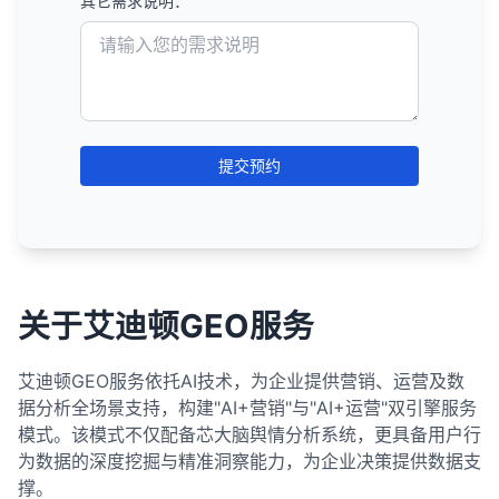
面。
上。
其它需求说明：
如何增加有机流量
少这些挑战，确保动态页面能够被搜索引擎有效地抓
潜在的用户混淆
：
提高点击率
：视觉上更吸引人的搜索结果通常获得
8. 更好的用户信号
总结来说，虽然社交媒体不直接影响SEO排名，但它
量，优化技术实施，并逐步发布新页面，可以最大限
处理重复内容
确保页面易于导航和使用。
：将重复内容页面重定向到规范版
分。
提供搜索功能，帮助用户快速找到所需内容。
对有价值的页面使用301重定向到相关页面。
使用描述性的导航标签，避免使用模糊的术语
取、索引和排名。随着搜索引擎技术的不断发展，它
利用社会分享
：
本地搜索结果
：
用户可能会对子域名和主域名之间的关系感到困
提高排名
更高的点击率。
：继续优化内容和链接，争取更高的排名
可以通过多种间接方式支持SEO努力，包括增加品牌
度地降低这些风险。关键是关注用户价值和搜索引擎
由于提供了更好的用户体验，聚合网站可能获得更
本。
提供清晰的号召性用语。
如"点击这里"。
们对动态内容的处理能力也在不断提高，但采用最佳
Microdata
：
惑。
允许会员在社交媒体上分享受限内容的预览或价
对无价值的页面使用410 Gone状态码。
位置。
针对本地查询显示的结果，如"附近的咖啡店"。
曝光、促进内容分发、帮助获得自然链接、建立品牌
指南，而不是单纯追求页面数量。
4. 优化移动端内容
提供更多信息
：用户可以在点击前获得更多相关信
好的用户信号，如更低的跳出率、更长的停留时间
实践仍然是确保良好SEO表现的关键。
考虑添加面包屑导航，帮助用户了解当前位置并轻
如何实施301重定向：
值主张。
将标记直接嵌入到HTML元素中。
SEO资源分配策略：
这可能影响品牌认知和用户体验。
扩大关键词覆盖
：针对更多相关关键词进行优化，
权威性和提供额外的搜索可见性。将社交媒体纳入整
通常包含地图和本地企业列表。
更新内部链接，将指向已删除页面的链接重新指向
息，帮助他们做出更明智的决定。
等。
保持内容简洁，避免过长的段落和复杂的句子结
松返回上级页面。
这可以增加品牌曝光，并可能带来外部链接。
特别是中等搜索量的关键词。
体数字营销策略，可以对有机搜索性能产生积极影
RDFa
：
相关页面。
通过服务器配置文件
：
这些信号可能间接影响排名。
图片和视频结果
：
何时考虑使用子域名：
优先级排序
：根据页面的重要性、流量潜力和转化
构。
增加搜索可见性
：丰富片段通常比标准结果占据更
确保导航在移动设备上也易于使用。
响。
优化标题标签和元描述
：创建吸引人、包含价值主
使用HTML属性来提供结构化数据。
价值对页面进行优先级排序。
Apache服务器：使用.htaccess文件
总结来说，仅对会员开放或受限的内容对SEO的直接
更新XML网站地图，移除已删除的页面。
多空间，提高了在搜索结果中的可见度。
显示与查询相关的图片或视频。
提交预约
使用简短的标题和小标题，提高可读性。
内容差异很大
：当内容与主网站的主题差异很大
原始内容创作者如何应对
张的标题和描述。
价值有限，因为搜索引擎无法访问和索引这些内容。
不如JSON-LD和Microdata常用。
4. 实施有效的内部链接策略
Nginx服务器：修改nginx.conf文件
可能以网格形式显示在有机搜索结果中或有专门
资源集中
：将大部分SEO资源集中在高优先级页面
将重要信息放在页面顶部，减少滚动需求。
通过Google Search Console请求移除已删除页面
竞争优势
：在竞争激烈的搜索结果中，丰富片段可
时，子域名可能是更好的选择。
实施结构化数据
：添加结构化数据标记，获取丰富
创建独特价值
：提供聚合网站无法轻易复制的独特
然而，通过创建内容预览、优化登录页面、开发配套
的标签页。
上。
的索引。
以帮助你的结果脱颖而出。
在相关内容之间创建有意义的内部链接，帮助搜索
通过CMS插件
：
实施结构化数据的最佳实践：
使用项目符号和编号列表，使内容更易于扫描。
不同的目标受众
：当内容针对完全不同的目标受众
片段。
内容和视角。
的公开内容和正确处理索引，网站所有者可以最大限
引擎理解内容关系。
新闻结果
：
批量优化
许多CMS系统提供重定向插件，可以轻松设置
：对于相似的页面（如产品列表页），考
潜在的排名提升
：虽然丰富片段本身不直接影响排
时。
总结来说，删除不排名的旧内容在某些情况下可能有
度地发挥受限内容的间接SEO价值。重要的是将受限
使用推荐的JSON-LD格式。
匹配搜索意图
：确保页面内容与用户搜索意图高度
优化用户体验
：改善网站的用户体验，包括页面加
5. 优化表单和互动元素
使用描述性的锚文本，包含相关关键词但避免过度
虑使用模板和批量优化技术。
301重定向。
名，但提高的点击率和用户参与度可能间接有助于
显示与查询相关的新闻文章。
助于提升SEO排名，特别是当这些内容是低质量、过
内容视为整体内容策略的一部分，而不是孤立的SEO
匹配。
载速度、导航和内容结构。
不同的品牌
：当子域名代表不同的品牌或产品线
只标记页面上实际存在的内容。
简化表单，减少必填字段数量。
优化。
排名。
关于艾迪顿GEO服务
时或重复的。然而，在删除任何内容之前，应该进行
通常有专门的"新闻"标签页。
定期审核
通过编程语言
：定期审核页面性能，调整SEO策略和资
：
资产。
时。
改善用户体验
：优化页面加载速度、移动友好性和
加强品牌建设
：投资品牌建设，提高品牌知名度和
确保结构化数据准确反映页面内容。
使用适合移动设备的输入类型（如数字、日期
确保重要页面获得更多的内部链接，传递更多的链
全面评估，考虑内容的价值、流量、链接和对网站整
源分配。
使用PHP、ASP等编程语言设置HTTP头
如何实现丰富片段：
内容可读性。
信任度。
相关搜索
：
技术隔离需求
：当需要技术隔离（如不同的服务
等）。
接权重。
体的影响。在许多情况下，更新和改进内容可能比删
使用结构化数据测试工具验证实施。
艾迪顿GEO服务依托AI技术，为企业提供营销、运营及数
自动化工具
：使用SEO工具自动化某些优化任务，
建立品牌认知度
：通过内容营销、社交媒体等渠道
实施结构化数据
位于搜索结果底部的相关查询列表。
：使用结构化数据标记，获取丰富
器、不同的技术栈）时。
301重定向的最佳实践：
使用结构化数据
：
确保按钮和可点击元素足够大（至少48x48像
除它更有价值。如果决定删除内容，务必正确处理重
避免创建孤立页面（没有任何内部链接指向的页
据分析全场景支持，构建"AI+营销"与"AI+运营"双引擎服务
提高效率。
监控Google Search Console中的结构化数据报
提高品牌知名度。
片段。
帮助用户细化或扩展他们的搜索。
国际网站
：对于多语言或多地区的网站，有时会使
素），便于触摸操作。
定向和内部链接，以最大限度地减少负面影响。
面）。
在页面中添加结构化数据标记（如JSON-LD、
模式。该模式不仅配备芯大脑舆情分析系统，更具备用户行
确保重定向到相关内容，避免将所有页面重定向到
告。
分析和测试
：使用A/B测试不同的标题和描述，分
建立权威性
：通过高质量内容和链接建设建立行业
总结来说，虽然理想情况下应该为网站上的每个页面
用子域名（如uk.example.com）。
Microdata或RDFa）。
增加元素之间的间距，减少误误触可能性。
SERPs对SEO的重要性：
为数据的深度挖掘与精准洞察能力，为企业决策提供数据支
首页。
5. 创建XML网站地图
析哪些最有效。
权威性。
避免过度使用结构化数据或标记不相关的内容。
做SEO优化，但在实践中，更有效的策略是根据页面
选择适合你内容类型的结构化数据。
撑。
博客或论坛
：一些网站选择将博客或论坛放在子域
使用绝对URL，而不是相对URL。