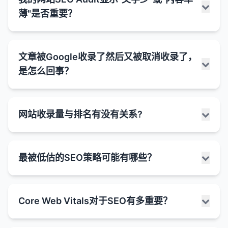
因素。重要的是内容的质量、相关性和价值，而不仅
薄"是否重要？
仅是字数。
字数与SEO的关系：
当SEO审计工具显示"文字少"或"内容单薄"的警告时，
深度和全面性
：较长的内容通常能够更深入、更全
文章被Google收录了然后又被取消收录了，
这通常意味着工具检测到页面上的文本内容不足以被
面地覆盖一个主题，这有助于满足用户的信息需
是怎么回事？
搜索引擎充分理解和评估。虽然这不一定是严重问
求，并向搜索引擎展示你对该主题的权威性。
题，但它确实可能影响页面的SEO表现。
关键词机会
：较长的内容提供了更多自然包含相关
为什么"文字少"或"内容单薄"可能是个问题：
关键词和语义变体的机会。
文章被Google收录后又被取消收录（也称为"去索
网站收录量与排名有没有关系?
引"或"降权"）是一个令人担忧的情况，但并不罕见。
用户停留时间
：高质量的长篇内容可能会增加用户
搜索引擎理解困难
：过少的文本使得搜索引擎难以
这可能由多种因素引起，从技术问题到内容质量问题
在页面上的停留时间，这是一个积极的用户信号。
理解页面的主题和相关性。
不等。
网站收录量（即被搜索引擎索引的页面数量）与排名
与排名的相关性
：一些研究表明，在搜索结果中排
关键词优化受限
：没有足够的文本，很难自然地包
最被低估的SEO策略可能有哪些？
可能的原因：
之间存在一定的关系，但这种关系并不是简单的线性
名靠前的页面平均字数较多（通常在1500字以
含目标关键词和相关术语。
关系。高收录量本身并不能保证高排名，反之亦然。
上），尤其是对于信息型和商业调查型查询。
用户价值不足
：单薄的内容可能无法充分满足用户
1. 技术问题
的信息需求。
收录量与排名的关系：
为什么字数不是唯一重要的因素：
在SEO领域，许多注意力都集中在热门策略上，如内
robots.txt 更改
：网站的robots.txt文件可能被更
Core Web Vitals对于SEO有多重要？
容创作、关键词优化和外链建设。然而，一些不太被
竞争劣势
：与内容更丰富的竞争对手相比，内容单
新，阻止了Google爬行该页面。
间接关系
：通常情况下，较大的网站（拥有更多页
内容质量
：1000字的高质量、有价值内容远胜于
关注但同样有效的策略往往被低估。以下是一些可能
薄的页面可能处于劣势。
面）可能有更多的收录量，并且可能在更多的关键
5000字的低质量、重复内容。
noindex 标签
：页面可能被添加了noindex标签，