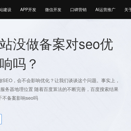
站建设
APP开发
微信开发
口碑营销
AI运营推广
关
站没做备案对seo优
响吗？
做SEO，会不会影响优化？让我们谈谈这个问题。事实上，
、服务器地理位置 随着百度算法的不断完善，百度搜索结果
不备案影响seo吗