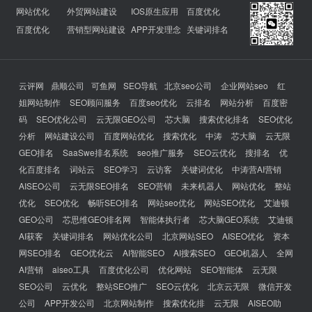
网站优化
外贸网站建设
IOS原生应用
百度优化
百度优化
营销型网站建设
APP开发理念
关键词排名
云评网
鼎顺公司
可鱼网
SEO导航
北京seo公司
企业网站seo
红
姐网站制作
SEO顾问服务
百度seo优化
云排名
网站分析
百度密
码
SEO优化公司
云无限GEO公司
芯大脑
搜索优化排名
SEO优化
分析
网站建设公司
百度网站优化
搜索优化
中涛
芯大脑
云无限
GEO排名
SaaSwe排名系统
seo推广服务
SEO云优化
搜排名
优
化百度排名
词站云
SEO学习
云访客
关键词优化
中涛营AI营销
AISEO公司
云无限SEO排名
SEO营销
未来机器人
网站优化
整站
优化
SEO优化
畅听SEO排名
网站seo优化
网站SEO优化
艾迪顿
GEO公司
芯思维GEO排名网
智能体执行者
芯大脑GEO系统
艾迪顿
AI获客
关键词排名
网站优化公司
北京网站SEO
AISEO优化
资本
网SEO排名
GEO优化云
AI智能SEO
AI搜索SEO
GEO机器人
全网
AI营销
aiseo工具
百度优化公司
优化网站
SEO智能体
云无限
SEO公司
云优化
整站SEO推广
SEO云优化
北京云无限
微信开发
公司
APP开发公司
北京网站制作
搜索优化排
云无限
AISEO助